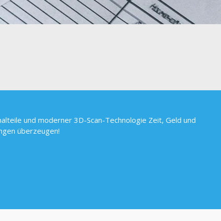
iginalteile und moderner 3D-Scan-Technologie Zeit, Geld und
ungen überzeugen!