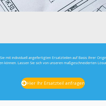
Sie mit individuell angefertigten Ersatzteilen auf Basis Ihrer Or
n können. Lassen Sie sich von unseren maßgeschneiderten Lös
Hier Ihr Ersatzteil anfragen